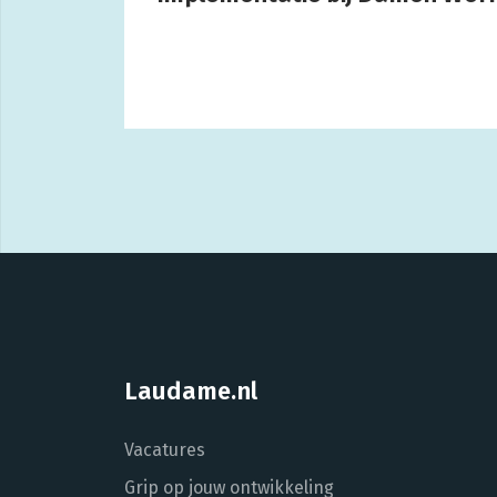
Laudame.nl
Vacatures
Grip op jouw ontwikkeling