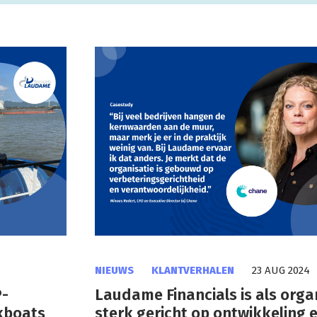
NIEUWS
KLANTVERHALEN
23 AUG 2024
P-
Laudame Financials is als orga
kboats
sterk gericht op ontwikkeling 