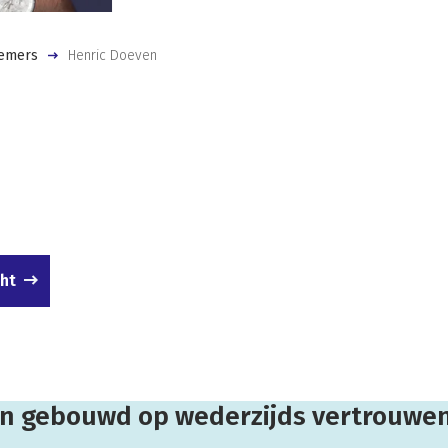
emers
Henric Doeven
cht
 gebouwd op wederzijds vertrouwen