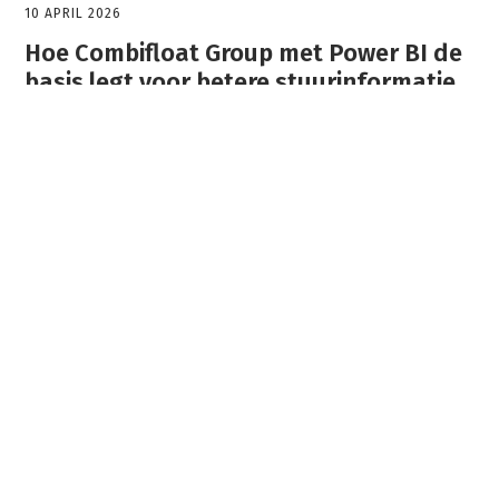
10 APRIL 2026
Hoe Combifloat Group met Power BI de
basis legt voor betere stuurinformatie
In veel or ...
Laudame.nl
Vacatures
Grip op jouw ontwikkeling
Laudame voor opdrachtgevers
Over Laudame
Actueel
Contact