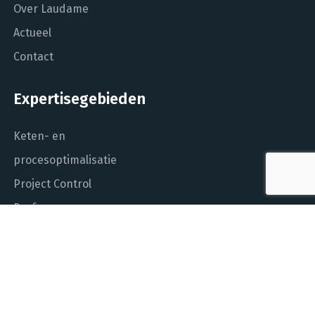
Over Laudame
Actueel
Contact
Expertisegebieden
Keten- en
procesoptimalisatie
Project Control
Performance
Management
Dashboarding en
managementinformatie
Het DNA van beter