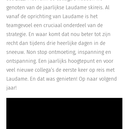
genoten van de jaarlijkse Laudame skireis. Al
vanaf de oprichting van Laudame is het
teamgevoel een cruciaal onderdeel van de
strategie. En waar komt dat nou beter tot zijn
recht dan tijdens drie heerlijke dagen in de
sneeuw. Non stop ontmoeting, inspanning en
ontspanning. Een jaarlijks hoogtepunt en voor
veel nieuwe collega’s de eerste keer op reis met
Laudame. En dat was genieten! Op naar volgend
jaar!