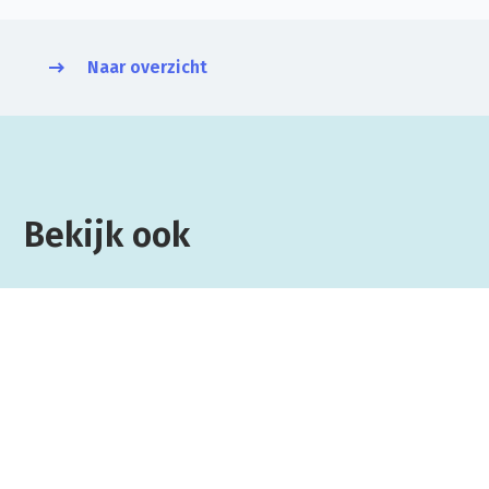
Naar overzicht
Bekijk ook
31 JULI 2026
Vijf jaar als interim finance consultant:
zo kan jouw ontwikkeling eruitzien
Binnen Laudame Financials spreken we vaak over
de optimale groeicurve. Het verhaal van Andy van
Elck laat zien wat we daar precies mee bedoelen.