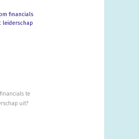
om financials
t leiderschap
financials te
erschap uit?