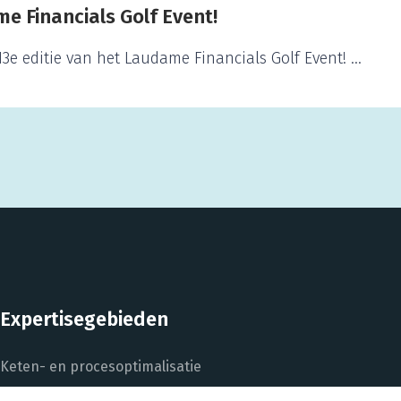
e Financials Golf Event!
e editie van het Laudame Financials Golf Event! ...
Expertisegebieden
Keten- en procesoptimalisatie
Project Control