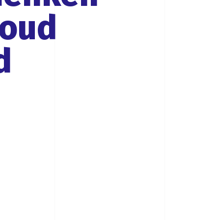
goud
d