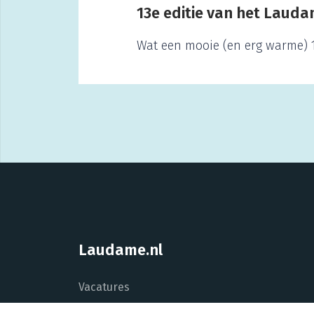
13e editie van het Laudam
Wat een mooie (en erg warme) 13
Laudame.nl
Vacatures
Grip op jouw ontwikkeling