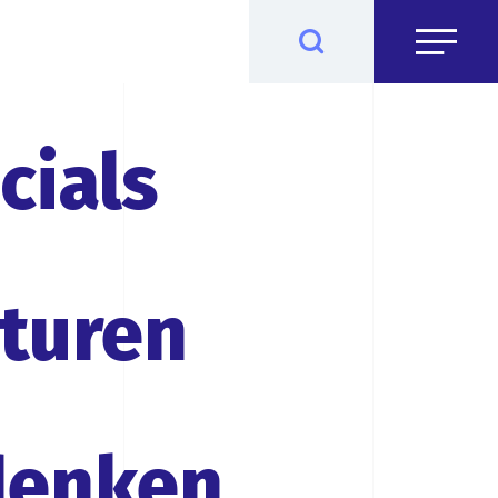
cials
turen
enken