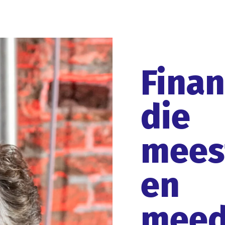
Finan
die
mees
en
meed