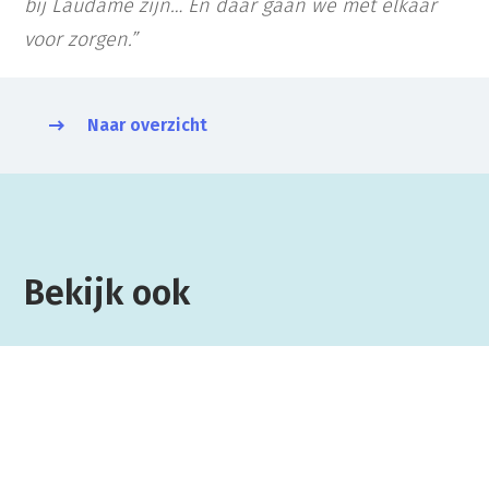
bij Laudame zijn… En daar gaan we met elkaar
voor zorgen.”
Naar overzicht
Bekijk ook
31 JULI 2026
Vijf jaar als interim finance consultant:
zo kan jouw ontwikkeling eruitzien
Binnen Laudame Financials spreken we vaak over