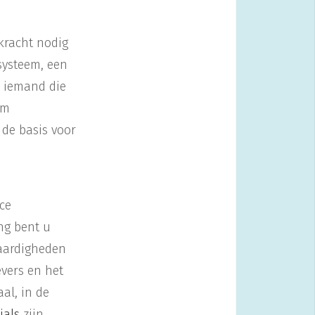
kracht nodig
systeem, een
u iemand die
im
 de basis voor
ce
ng bent u
vaardigheden
Meer weten?
vers en het
App Wouter Huigen:
aal, in de
06 42 09 78 45
ials
zijn