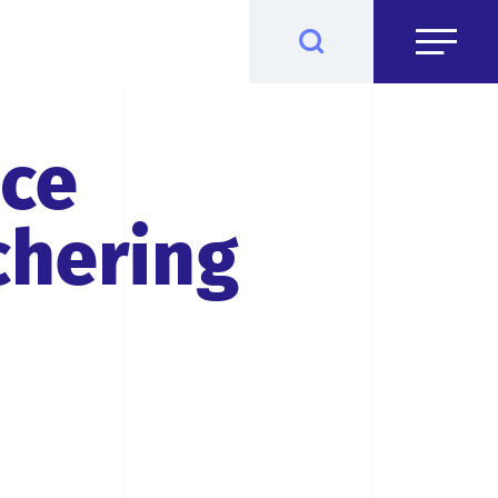
nce
chering