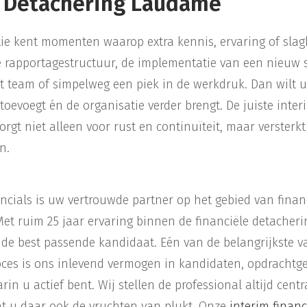
e Detachering Laudame
tie kent momenten waarop extra kennis, ervaring of slag
e rapportagestructuur, de implementatie van een nieuw 
het team of simpelweg een piek in de werkdruk. Dan wilt 
toevoegt én de organisatie verder brengt. De juiste inter
orgt niet alleen voor rust en continuïteit, maar versterkt
n.
cials is uw vertrouwde partner op het gebied van finan
Met ruim 25 jaar ervaring binnen de financiële detacheri
 de best passende kandidaat. Eén van de belangrijkste 
oces is ons inlevend vermogen in kandidaten, opdrachtge
in u actief bent. Wij stellen de professional altijd centr
at u daar ook de vruchten van plukt. Onze
interim financ