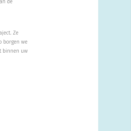
van de
ject. Ze
Zo borgen we
mt binnen uw