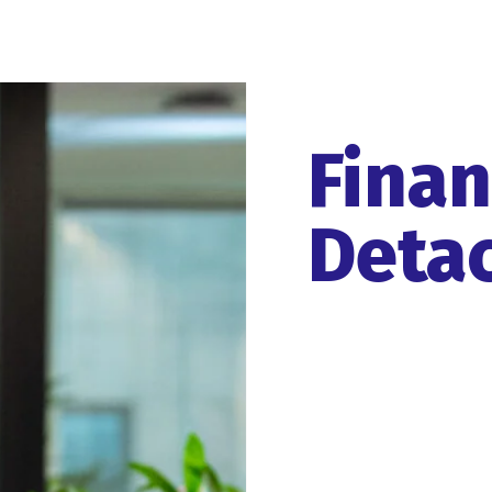
Fina
Deta