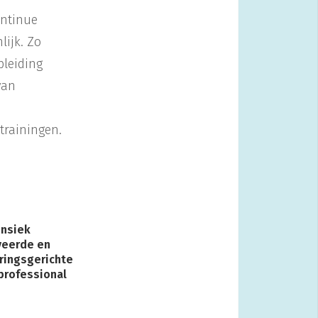
ontinue
lijk. Zo
pleiding
van
trainingen.
insiek
veerde en
ringsgerichte
 professional