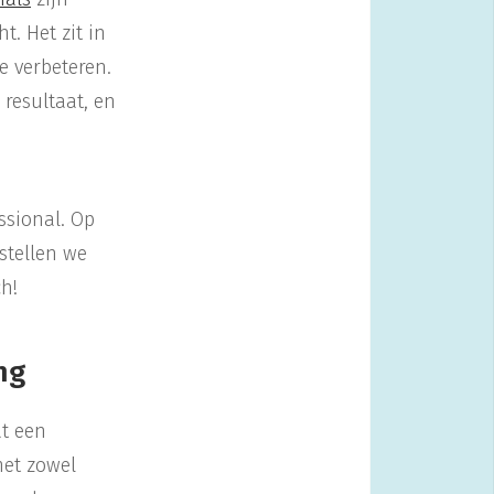
t. Het zit in
e verbeteren.
resultaat, en
ssional. Op
stellen we
h!
ng
at een
met zowel