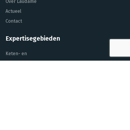
Over Laudame
Actueel
Contact
Expertisegebieden
Keten- en
procesoptimalisatie
Project Control
Performance
Management
Dashboarding en
managementinformatie
Het DNA van beter