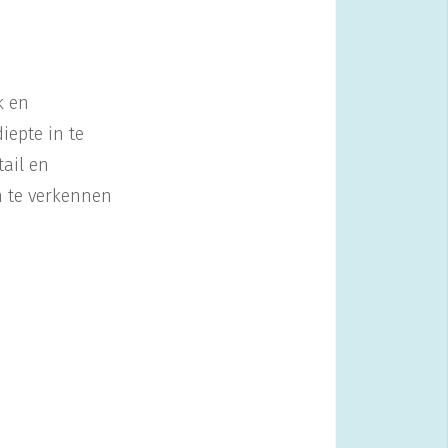
k en
iepte in te
ail en
n te verkennen