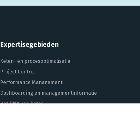
Expertisegebieden
Keten- en procesoptimalisatie
Project Control
Performance Management
Dashboarding en managementinformatie
Het DNA van beter
In control met Power BI