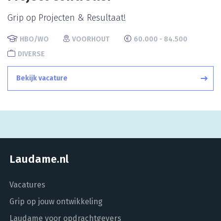
Grip op Projecten & Resultaat!
HBO/WO
VOORHOUT
60.000 - 84.500
DIVERSE
Bekijk vacature
Laudame.nl
Vacatures
Grip op jouw ontwikkeling
Laudame voor opdrachtgevers