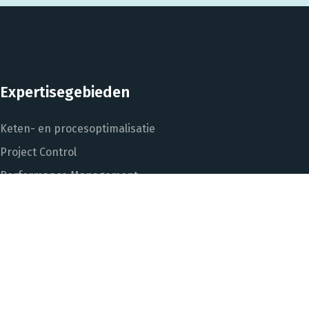
Expertisegebieden
Keten- en procesoptimalisatie
Project Control
Performance Management
Dashboarding en managementinformatie
Het DNA van beter
In control met Power BI