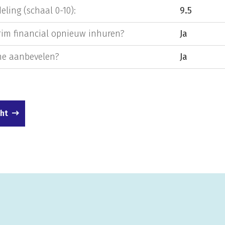
eling (schaal 0-10):
9.5
rim financial opnieuw inhuren?
Ja
e aanbevelen?
Ja
cht