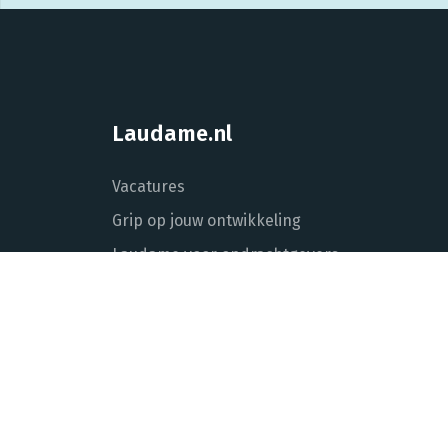
Laudame.nl
Vacatures
Grip op jouw ontwikkeling
Laudame voor opdrachtgevers
Over Laudame
Actueel
Contact