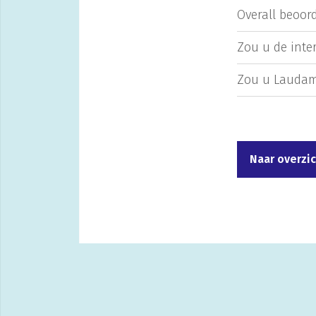
Overall beoord
Zou u de inte
Zou u Laudam
Naar overzi