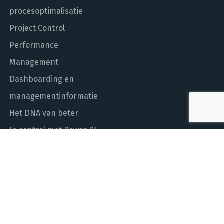
procesoptimalisatie
Project Control
Performance
Management
Dashboarding en
managementinformatie
Het DNA van beter
In control met Power BI
ALGEMEEN NUMMER
010 - 451 55 00
MAIL ONS
info@laudame.nl