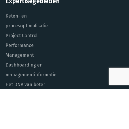
Expertisegebieden
Keten- en
procesoptimalisatie
Project Control
Performance
Management
Dashboarding en
managementinformatie
Het DNA van beter
In control met Power BI
ALGEMEEN NUMMER
010 - 451 55 00