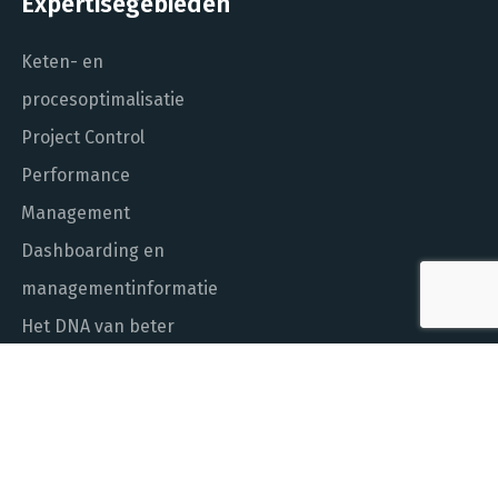
Expertisegebieden
Keten- en
procesoptimalisatie
Project Control
Performance
Management
Dashboarding en
managementinformatie
Het DNA van beter
In control met Power BI
ALGEMEEN NUMMER
010 - 451 55 00