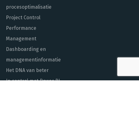
procesoptimalisatie
Project Control
Performance
Management
Dashboarding en
managementinformatie
Het DNA van beter
In control met Power BI
ALGEMEEN NUMMER
010 - 451 55 00
MAIL ONS
info@laudame.nl