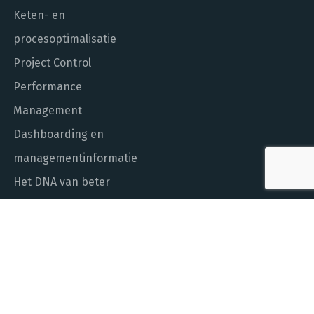
Keten- en
procesoptimalisatie
Project Control
Performance
Management
Dashboarding en
managementinformatie
Het DNA van beter
In control met Power BI
ALGEMEEN NUMMER
010 - 451 55 00
MAIL ONS