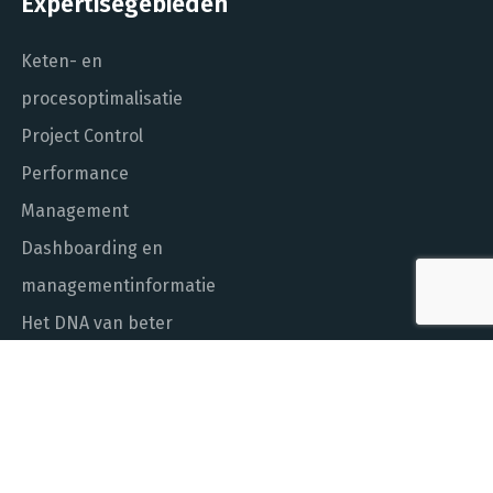
Expertisegebieden
Keten- en
procesoptimalisatie
Project Control
Performance
Management
Dashboarding en
managementinformatie
Het DNA van beter
In control met Power BI
ALGEMEEN NUMMER
010 - 451 55 00