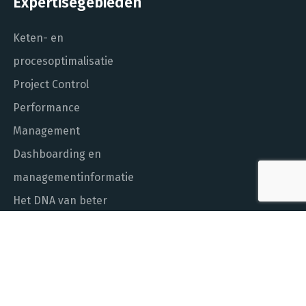
Expertisegebieden
Keten- en
procesoptimalisatie
Project Control
Performance
Management
Dashboarding en
managementinformatie
Het DNA van beter
In control met Power BI
ALGEMEEN NUMMER
010 - 451 55 00