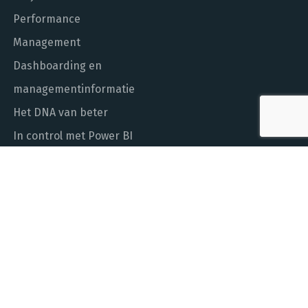
Performance
Management
Dashboarding en
managementinformatie
Het DNA van beter
In control met Power BI
ALGEMEEN NUMMER
010 - 451 55 00
MAIL ONS
info@laudame.nl