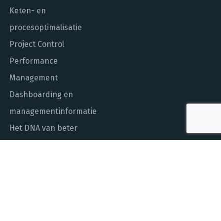
Keten- en
procesoptimalisatie
Project Control
Performance
Management
Dashboarding en
managementinformatie
Het DNA van beter
In control met Power BI
ALGEMEEN NUMMER
010 - 451 55 00
MAIL ONS