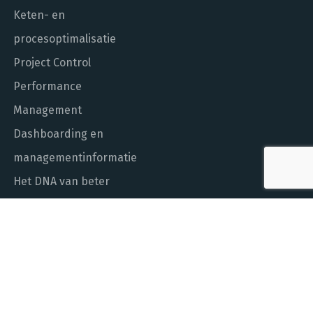
Keten- en
procesoptimalisatie
Project Control
Performance
Management
Dashboarding en
managementinformatie
Het DNA van beter
In control met Power BI
ALGEMEEN NUMMER
010 - 451 55 00
MAIL ONS