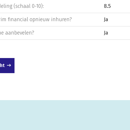
eling (schaal 0-10):
8.5
rim financial opnieuw inhuren?
Ja
e aanbevelen?
Ja
cht