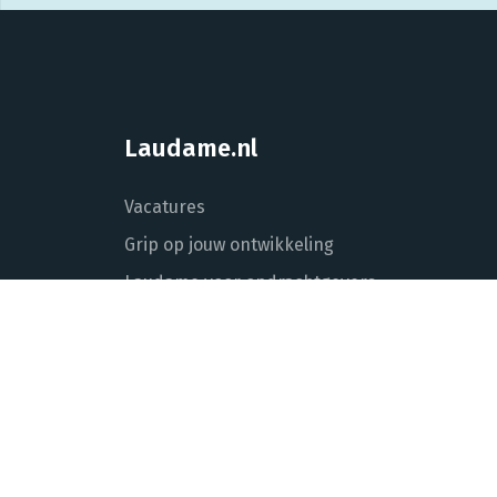
Laudame.nl
Vacatures
Grip op jouw ontwikkeling
Laudame voor opdrachtgevers
Over Laudame
Actueel
Contact