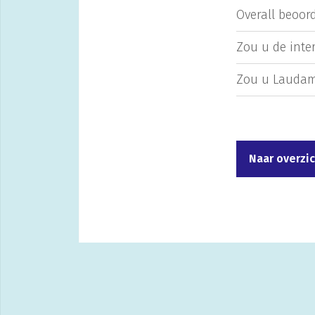
Overall beoord
Zou u de inte
Zou u Laudam
Naar overzi