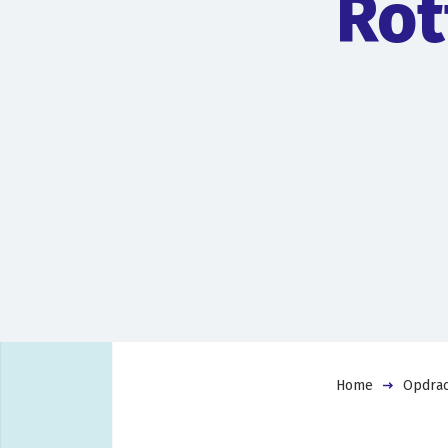
Rot
Home
Opdrac