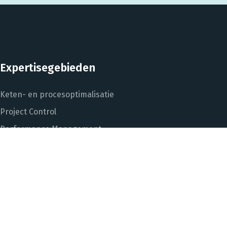
Expertisegebieden
Keten- en procesoptimalisatie
Project Control
Performance Management
Dashboarding en managementinformatie
Het DNA van beter
In control met Power BI