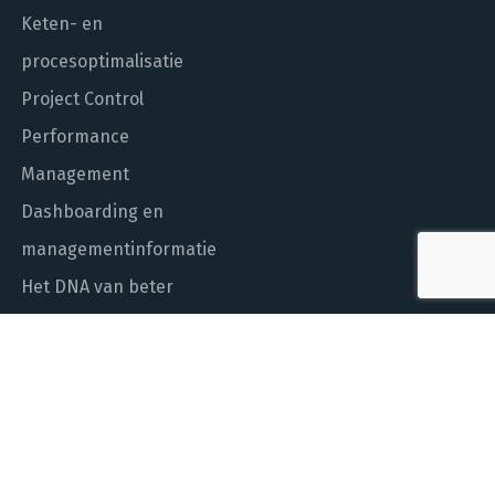
Keten- en
procesoptimalisatie
Project Control
Performance
Management
Dashboarding en
managementinformatie
Het DNA van beter
In control met Power BI
ALGEMEEN NUMMER
010 - 451 55 00
MAIL ONS