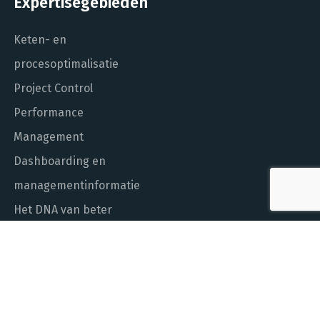
Expertisegebieden
Keten- en
procesoptimalisatie
Project Control
Performance
Management
Dashboarding en
managementinformatie
Het DNA van beter
In control met Power BI
ALGEMEEN NUMMER
010 - 451 55 00