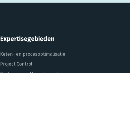
Expertisegebieden
Keten- en procesoptimalisatie
Project Control
Performance Management
Dashboarding en managementinformatie
Het DNA van beter
In control met Power BI