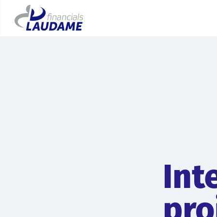
Int
pro