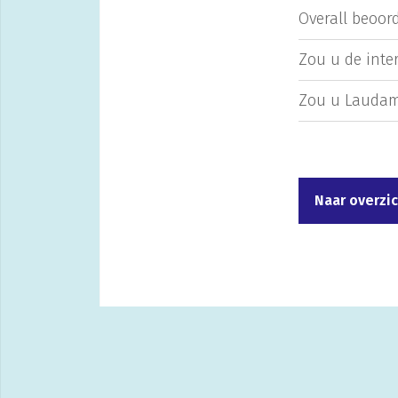
Overall beoord
Zou u de inte
Zou u Laudam
Naar overzi