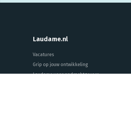
Laudame.nl
Vacatures
Grip op jouw ontwikkeling
Laudame voor opdrachtgevers
Over Laudame
Actueel
Contact