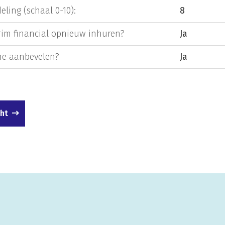
eling (schaal 0-10):
8
rim financial opnieuw inhuren?
Ja
e aanbevelen?
Ja
cht