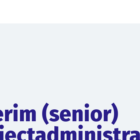
erim (senior)
jectadministr