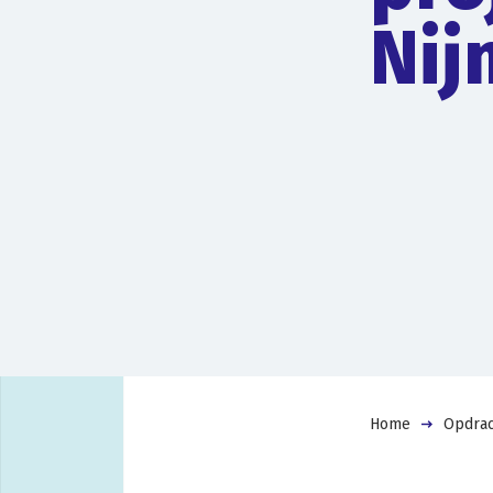
Nij
Home
Opdrac