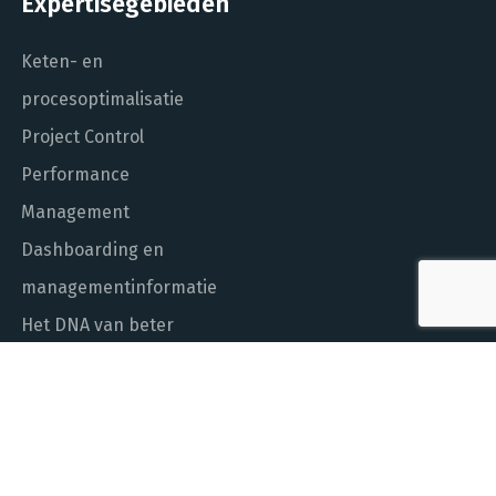
Expertisegebieden
Keten- en
procesoptimalisatie
Project Control
Performance
Management
Dashboarding en
managementinformatie
Het DNA van beter
In control met Power BI
ALGEMEEN NUMMER
010 - 451 55 00