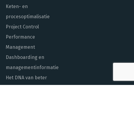
Keten- en
procesoptimalisatie
Project Control
Performance
Management
Dashboarding en
managementinformatie
Het DNA van beter
In control met Power BI
ALGEMEEN NUMMER
010 - 451 55 00
MAIL ONS