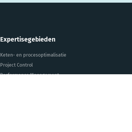
Expertisegebieden
Keten- en procesoptimalisatie
Project Control
Performance Management
Dashboarding en managementinformatie
Het DNA van beter
In control met Power BI