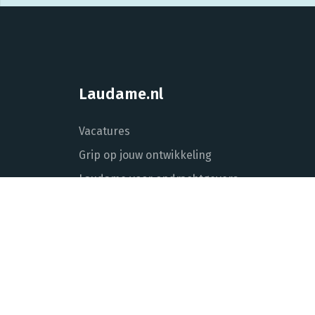
Laudame.nl
Vacatures
Grip op jouw ontwikkeling
Laudame voor opdrachtgevers
Over Laudame
Actueel
Contact