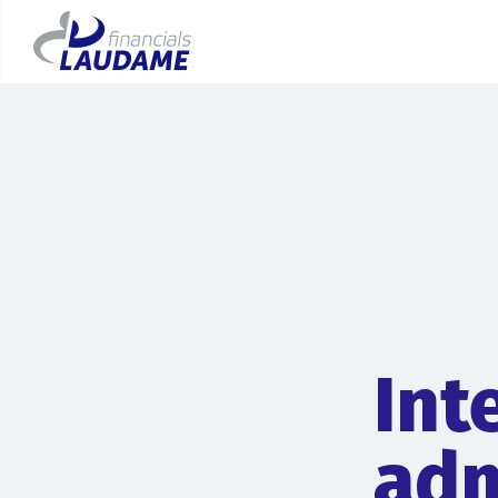
Int
adm