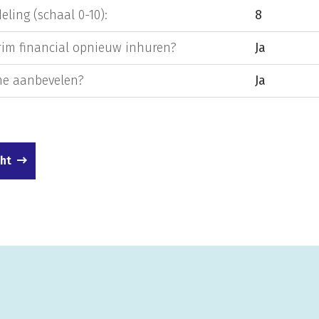
eling (schaal 0-10):
8
rim financial opnieuw inhuren?
Ja
e aanbevelen?
Ja
cht