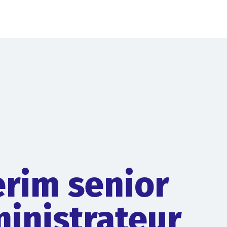
erim senior
inistrateur