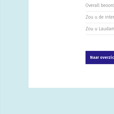
Overall beoord
Zou u de inte
Zou u Laudam
Naar overzi