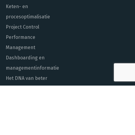
Keten- en
procesoptimalisatie
Project Control
Performance
Management
Dashboarding en
managementinformatie
Het DNA van beter
In control met Power BI
ALGEMEEN NUMMER
010 - 451 55 00
MAIL ONS