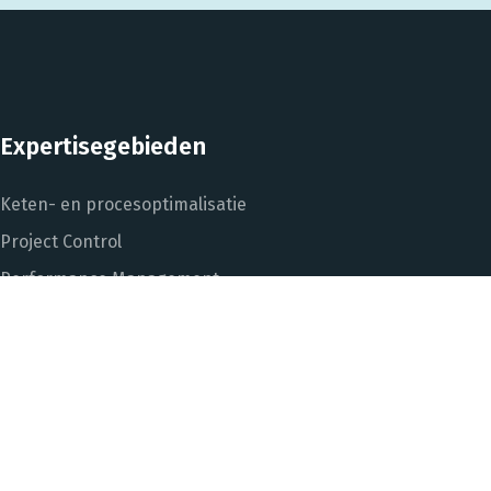
Expertisegebieden
Keten- en procesoptimalisatie
Project Control
Performance Management
Dashboarding en managementinformatie
Het DNA van beter
In control met Power BI