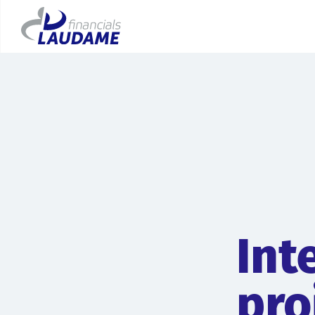
Int
pro