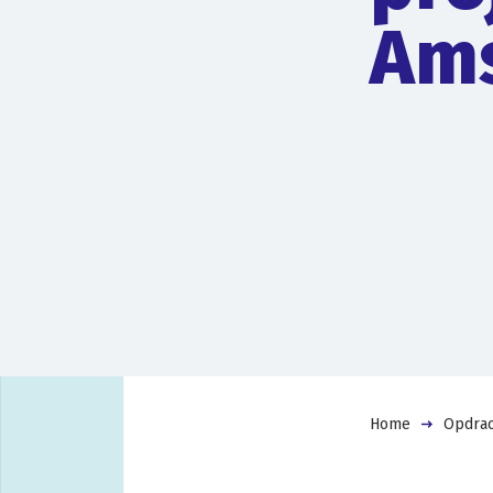
Ams
Home
Opdrac