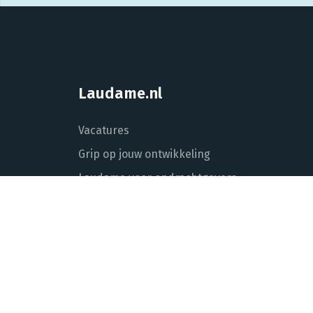
Laudame.nl
Vacatures
Grip op jouw ontwikkeling
Laudame voor opdrachtgevers
Over Laudame
Actueel
Contact