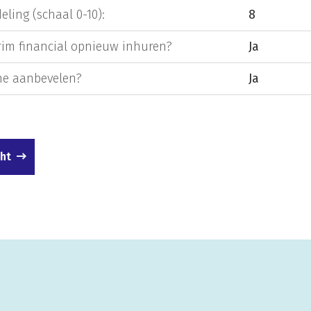
eling (schaal 0-10):
8
rim financial opnieuw inhuren?
Ja
e aanbevelen?
Ja
cht