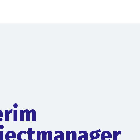
erim
jectmanager