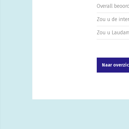
Overall beoord
Zou u de inte
Zou u Laudam
Naar overzi