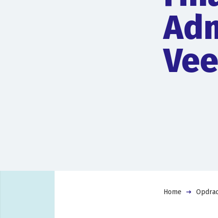
Adm
Vee
Home
Opdrac