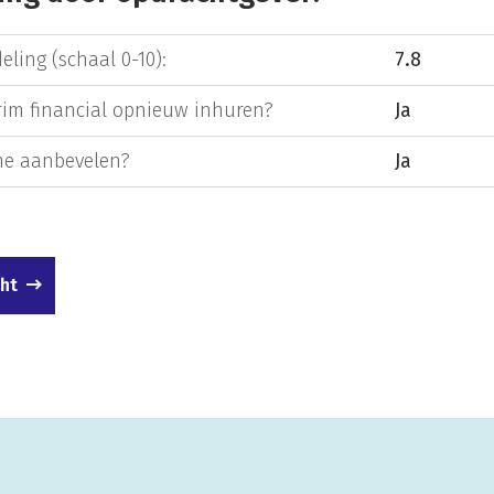
eling (schaal 0-10):
7.8
rim financial opnieuw inhuren?
Ja
e aanbevelen?
Ja
cht