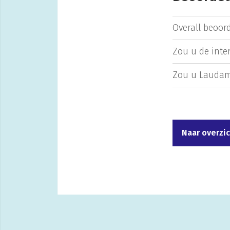
Overall beoord
Zou u de inte
Zou u Laudam
Naar overzi