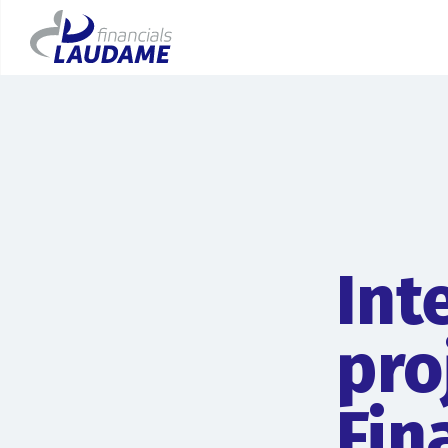
Int
pro
Fin