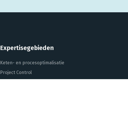
Expertisegebieden
Keten- en procesoptimalisatie
Project Control
Performance Management
Dashboarding en managementinformatie
Het DNA van beter
In control met Power BI