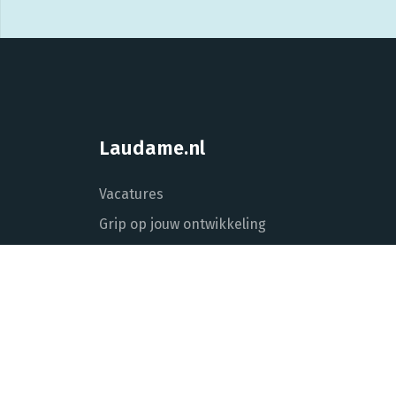
Laudame.nl
Vacatures
Grip op jouw ontwikkeling
Laudame voor opdrachtgevers
Over Laudame
Actueel
Contact