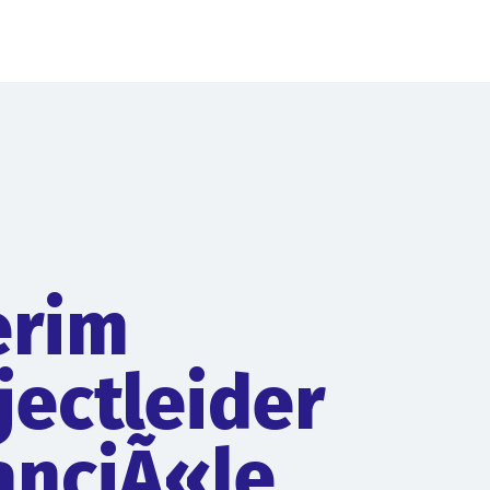
erim
jectleider
anciÃ«le