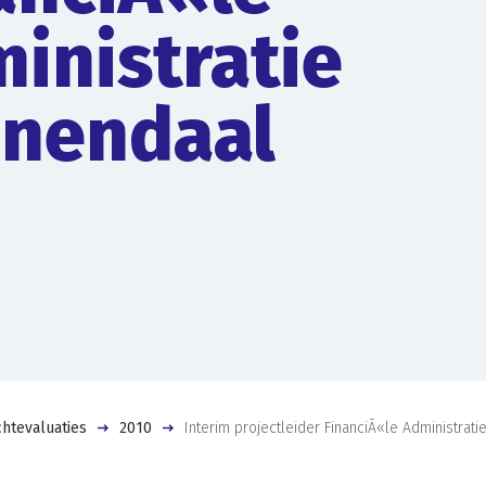
inistratie
nendaal
htevaluaties
2010
Interim projectleider FinanciÃ«le Administrat