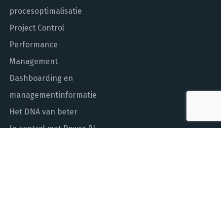
procesoptimalisatie
Project Control
Performance
Management
Dashboarding en
managementinformatie
Het DNA van beter
In control met Power BI
ALGEMEEN NUMMER
010 - 451 55 00
MAIL ONS
info@laudame.nl