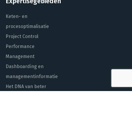
Expertisegebieden
Keten- en
procesoptimalisatie
Project Control
Performance
Management
Dashboarding en
managementinformatie
Het DNA van beter
In control met Power BI
ALGEMEEN NUMMER
010 - 451 55 00