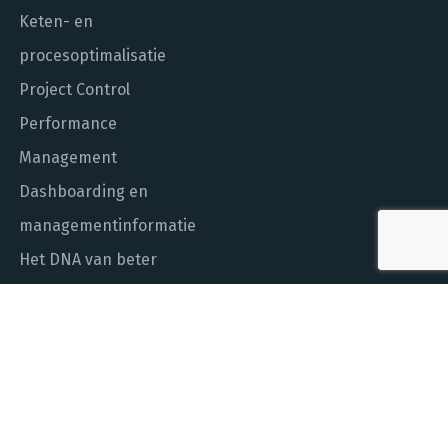
Keten- en
procesoptimalisatie
Project Control
Performance
Management
Dashboarding en
managementinformatie
Het DNA van beter
In control met Power BI
ALGEMEEN NUMMER
010 - 451 55 00
MAIL ONS