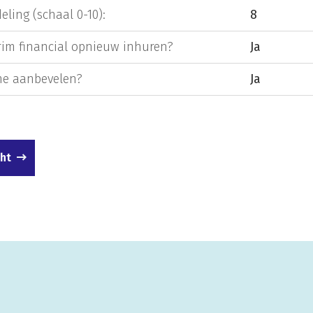
eling (schaal 0-10):
8
rim financial opnieuw inhuren?
Ja
e aanbevelen?
Ja
cht