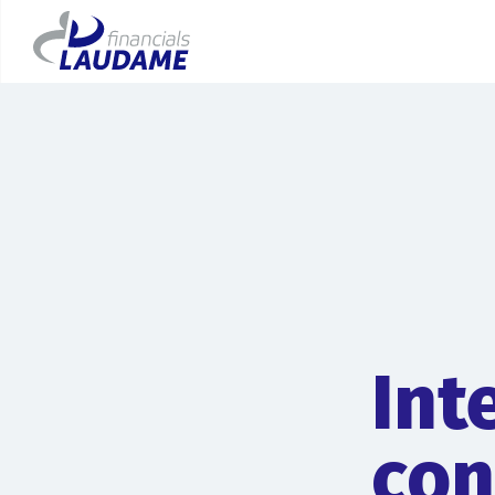
Int
con