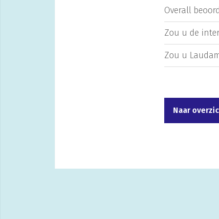
Overall beoord
Zou u de inte
Zou u Laudam
Naar overzi