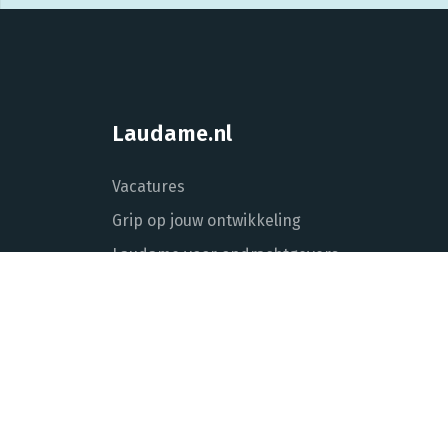
Laudame.nl
Vacatures
Grip op jouw ontwikkeling
Laudame voor opdrachtgevers
Over Laudame
Actueel
Contact