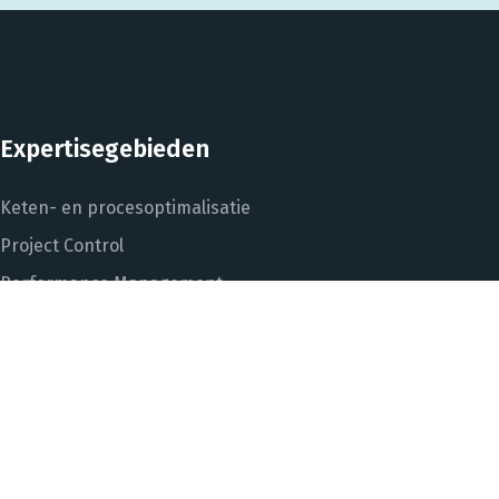
Expertisegebieden
Keten- en procesoptimalisatie
Project Control
Performance Management
Dashboarding en managementinformatie
Het DNA van beter
In control met Power BI