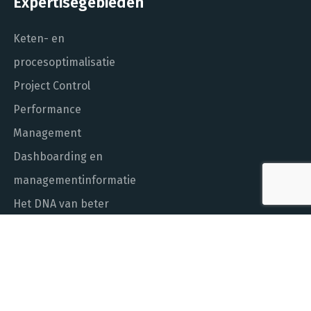
Expertisegebieden
Keten- en
procesoptimalisatie
Project Control
Performance
Management
Dashboarding en
managementinformatie
Het DNA van beter
In control met Power BI
ALGEMEEN NUMMER
010 - 451 55 00