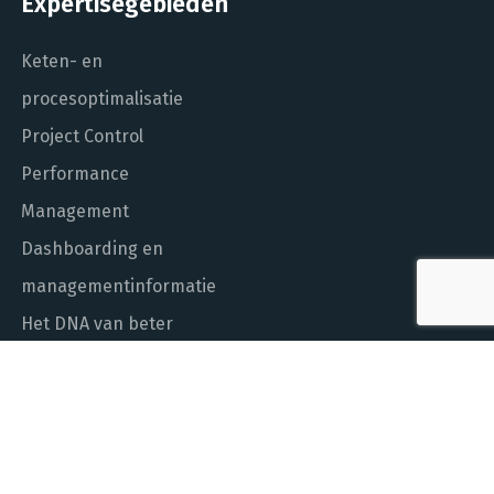
Expertisegebieden
Keten- en
procesoptimalisatie
Project Control
Performance
Management
Dashboarding en
managementinformatie
Het DNA van beter
In control met Power BI
ALGEMEEN NUMMER
010 - 451 55 00