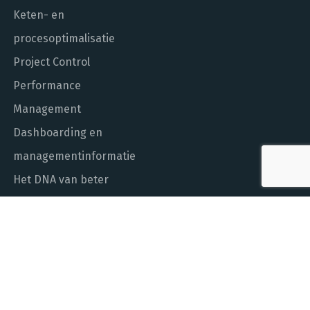
Keten- en
procesoptimalisatie
Project Control
Performance
Management
Dashboarding en
managementinformatie
Het DNA van beter
In control met Power BI
ALGEMEEN NUMMER
010 - 451 55 00
MAIL ONS