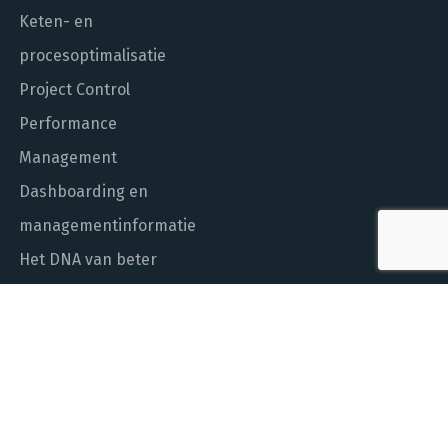
Keten- en
procesoptimalisatie
Project Control
Performance
Management
Dashboarding en
managementinformatie
Het DNA van beter
In control met Power BI
ALGEMEEN NUMMER
010 - 451 55 00
MAIL ONS