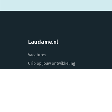
Laudame.nl
Vacatures
Grip op jouw ontwikkeling
Laudame voor opdrachtgevers
Over Laudame
Actueel
Contact