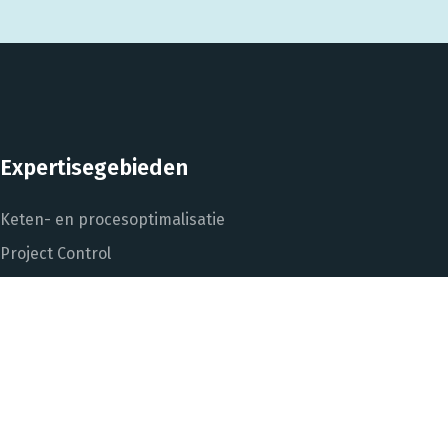
Expertisegebieden
Keten- en procesoptimalisatie
Project Control
Performance Management
Dashboarding en managementinformatie
Het DNA van beter
In control met Power BI