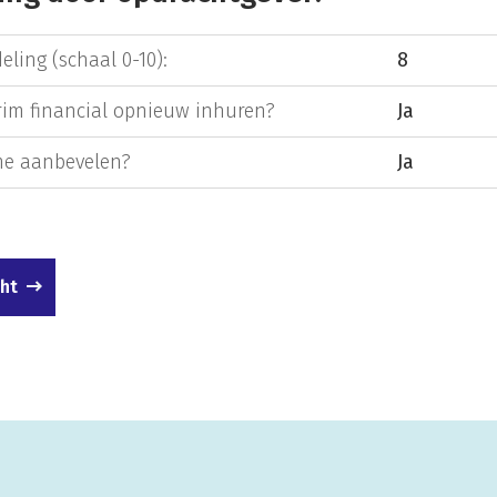
eling (schaal 0-10):
8
rim financial opnieuw inhuren?
Ja
e aanbevelen?
Ja
cht