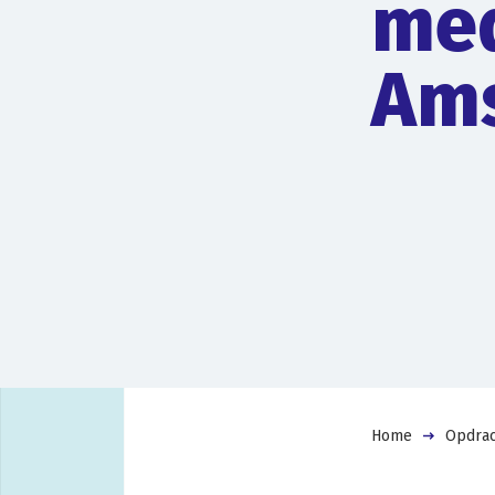
me
Am
Home
Opdrac