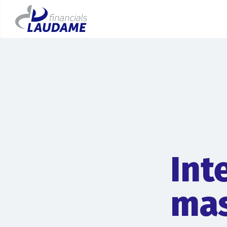
Int
mas