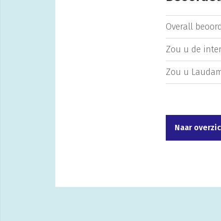
Overall beoord
Zou u de inte
Zou u Laudam
Naar overzi