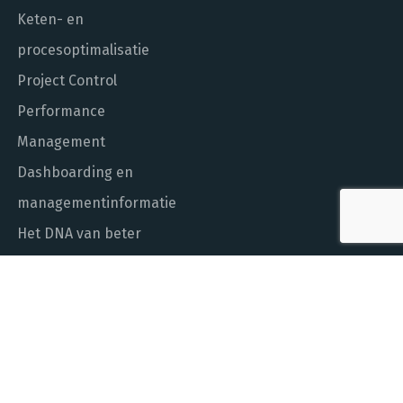
Keten- en
procesoptimalisatie
Project Control
Performance
Management
Dashboarding en
managementinformatie
Het DNA van beter
In control met Power BI
ALGEMEEN NUMMER
010 - 451 55 00
MAIL ONS