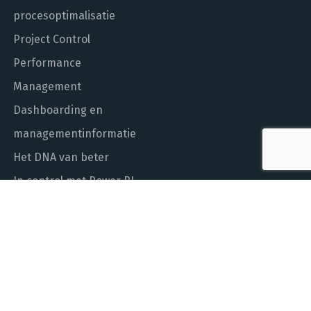
procesoptimalisatie
Project Control
Performance
Management
Dashboarding en
managementinformatie
Het DNA van beter
In control met Power BI
ALGEMEEN NUMMER
010 - 451 55 00
MAIL ONS
info@laudame.nl