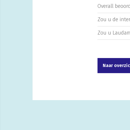
Overall beoord
Zou u de inte
Zou u Laudam
Naar overzi