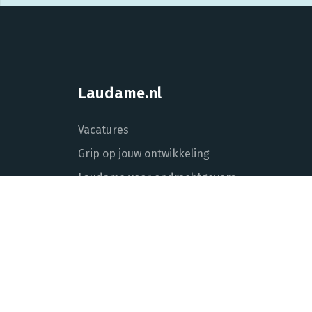
Laudame.nl
Vacatures
Grip op jouw ontwikkeling
Laudame voor opdrachtgevers
Over Laudame
Actueel
Contact