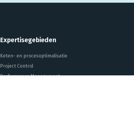
Expertisegebieden
Keten- en procesoptimalisatie
Project Control
Performance Management
Dashboarding en managementinformatie
Het DNA van beter
In control met Power BI