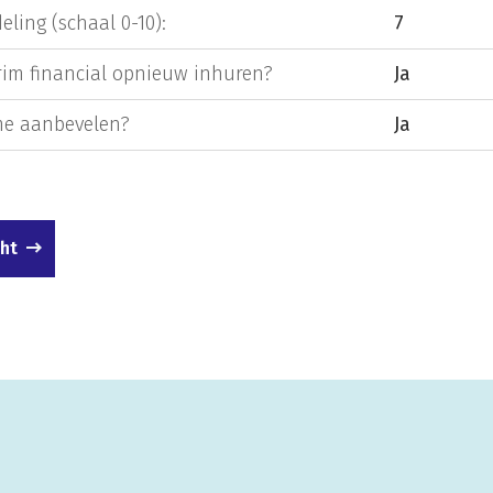
eling (schaal 0-10):
7
rim financial opnieuw inhuren?
Ja
e aanbevelen?
Ja
cht