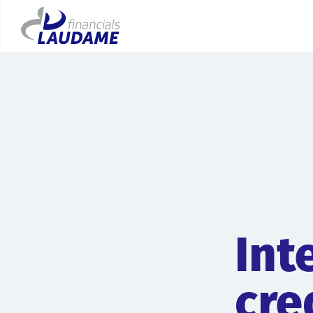
Int
cre