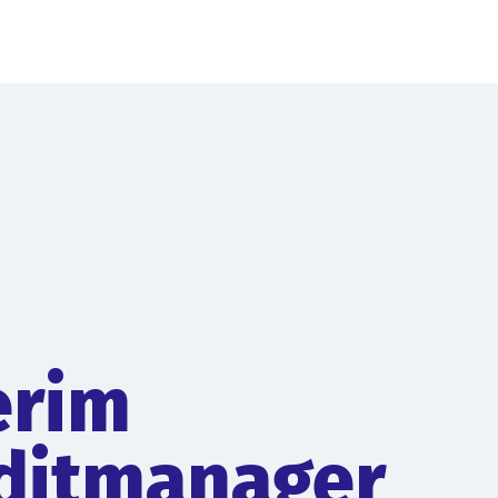
erim
ditmanager