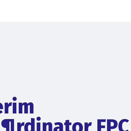
erim
¶rdinator FPC