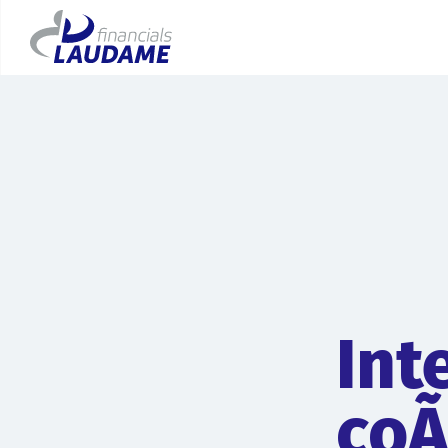
Int
coÃ