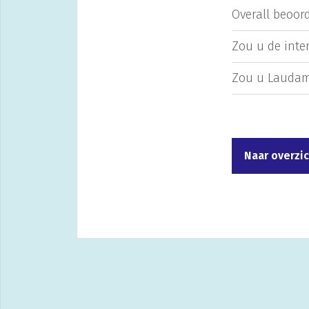
Overall beoord
Zou u de inte
Zou u Laudam
Naar overzi