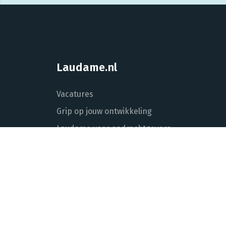
Laudame.nl
Vacatures
Grip op jouw ontwikkeling
Laudame voor opdrachtgevers
Over Laudame
Actueel
Contact