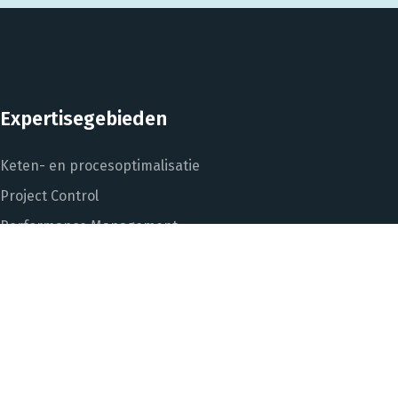
Expertisegebieden
Keten- en procesoptimalisatie
Project Control
Performance Management
Dashboarding en managementinformatie
Het DNA van beter
In control met Power BI