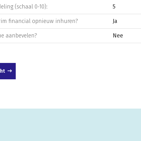
eling (schaal 0-10):
5
rim financial opnieuw inhuren?
Ja
e aanbevelen?
Nee
cht