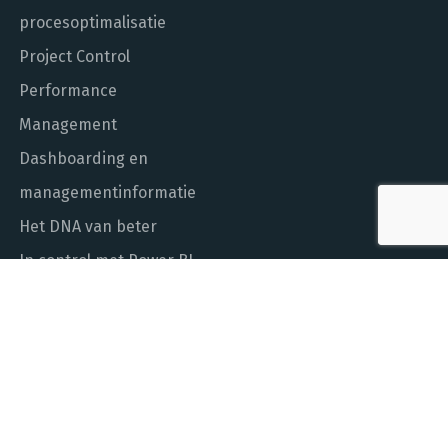
procesoptimalisatie
Project Control
Performance
Management
Dashboarding en
managementinformatie
Het DNA van beter
In control met Power BI
ALGEMEEN NUMMER
010 - 451 55 00
MAIL ONS
info@laudame.nl