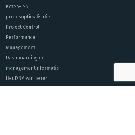
Keten- en
procesoptimalisatie
Project Control
Performance
Management
Dashboarding en
managementinformatie
Het DNA van beter
In control met Power BI
ALGEMEEN NUMMER
010 - 451 55 00
MAIL ONS