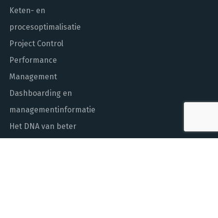
Keten- en
procesoptimalisatie
Project Control
Performance
Management
Dashboarding en
managementinformatie
Het DNA van beter
In control met Power BI
ALGEMEEN NUMMER
010 - 451 55 00
MAIL ONS