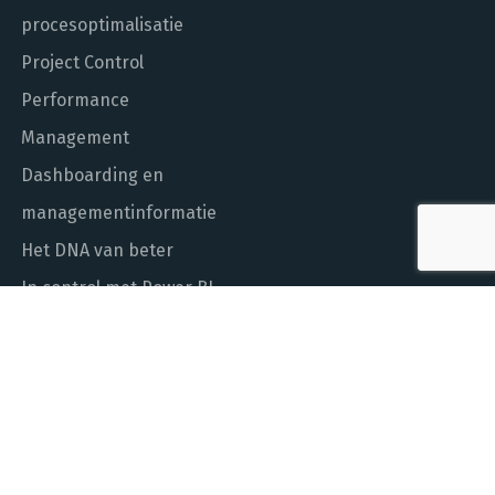
procesoptimalisatie
Project Control
Performance
Management
Dashboarding en
managementinformatie
Het DNA van beter
In control met Power BI
ALGEMEEN NUMMER
010 - 451 55 00
MAIL ONS
info@laudame.nl