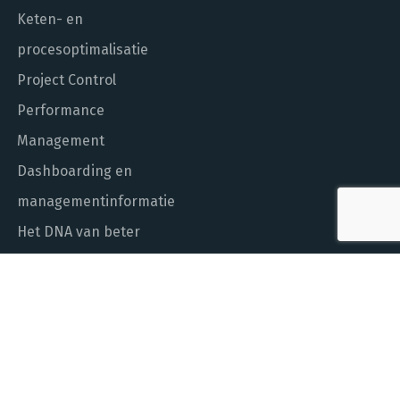
Keten- en
procesoptimalisatie
Project Control
Performance
Management
Dashboarding en
managementinformatie
Het DNA van beter
In control met Power BI
ALGEMEEN NUMMER
010 - 451 55 00
MAIL ONS