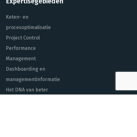
Expertisegebieden
Keten- en
procesoptimalisatie
Project Control
Performance
Management
Dashboarding en
managementinformatie
Het DNA van beter
In control met Power BI
ALGEMEEN NUMMER
010 - 451 55 00